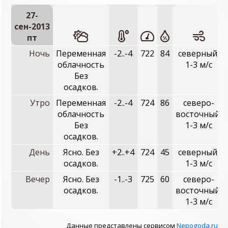
27-
сен-2013
пт
Ночь
Переменная
-2..-4
722
84
северный,
облачность
1-3 м/с
Без
осадков.
Утро
Переменная
-2..-4
724
86
северо-
облачность
восточный,
Без
1-3 м/с
осадков.
День
Ясно. Без
+2..+4
724
45
северный,
осадков.
1-3 м/с
Вечер
Ясно. Без
-1..-3
725
60
северо-
осадков.
восточный,
1-3 м/с
Данные представлены сервисом
Nepogoda.ru