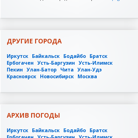
ДРУГИЕ ГОРОДА
Иркутск
Байкальск
Бодайбо
Братск
Ербогачен
Усть-Баргузин
Усть-Илимск
Пекин
Улан-Батор
Чита
Улан-Удэ
Красноярск
Новосибирск
Москва
АРХИВ ПОГОДЫ
Иркутск
Байкальск
Бодайбо
Братск
Ербогачен
Усть-Баргузин
Усть-Илимск