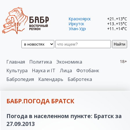
Красноярск
+21..+13°C
Иркутск
+13..+15°C
Улан-Удэ
+11..+14°C
Найти
Главная
Политика
Экономика
18+
Культура
Наука и IT
Лица
Фотобанк
Бабропедия
Календарь
Бабротека
БАБР.ПОГОДА БРАТСК
Погода в населенном пункте: Братск за
27.09.2013