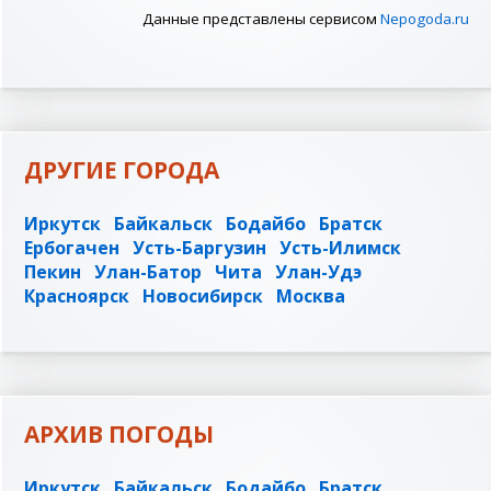
Данные представлены сервисом
Nepogoda.ru
ДРУГИЕ ГОРОДА
Иркутск
Байкальск
Бодайбо
Братск
Ербогачен
Усть-Баргузин
Усть-Илимск
Пекин
Улан-Батор
Чита
Улан-Удэ
Красноярск
Новосибирск
Москва
АРХИВ ПОГОДЫ
Иркутск
Байкальск
Бодайбо
Братск