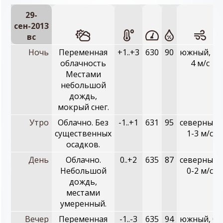
29-
сен-2013
вc
Ночь
Переменная
+1..+3
630
90
южный, 2-
облачность
4 м/с
Местами
небольшой
дождь,
мокрый снег.
Утро
Облачно. Без
-1..+1
631
95
северный,
существенных
1-3 м/с
осадков.
День
Облачно.
0..+2
635
87
северный,
Небольшой
0-2 м/с
дождь,
местами
умеренный.
Вечер
Переменная
-1..-3
635
94
южный, 0-