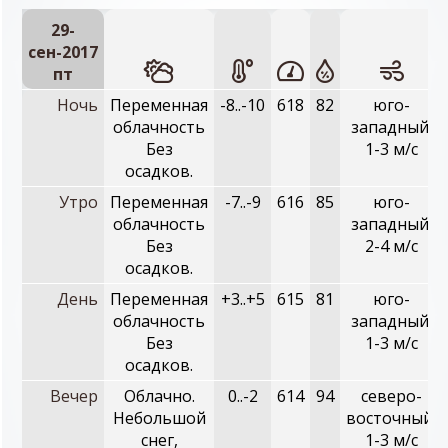
29-
сен-2017
пт
Ночь
Переменная
-8..-10
618
82
юго-
облачность
западный,
Без
1-3 м/с
осадков.
Утро
Переменная
-7..-9
616
85
юго-
облачность
западный,
Без
2-4 м/с
осадков.
День
Переменная
+3..+5
615
81
юго-
облачность
западный,
Без
1-3 м/с
осадков.
Вечер
Облачно.
0..-2
614
94
северо-
Небольшой
восточный,
снег,
1-3 м/с