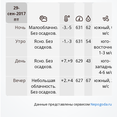
29-
сен-2017
пт
Ночь
Малооблачно.
-3..-5
631
62
южный, 0-
Без осадков.
м/с
Утро
Ясно. Без
-1..-3
631
54
юго-
осадков.
восточный
1-3 м/с
День
Ясно. Без
+7..+9
629
43
юго-
осадков.
западный,
4-6 м/с
Вечер
Небольшая
+2..+4
627
67
южный, 2-
облачность.
м/с
Без осадков.
Данные представлены сервисом
Nepogoda.ru