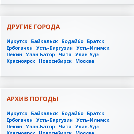
ДРУГИЕ ГОРОДА
Иркутск
Байкальск
Бодайбо
Братск
Ербогачен
Усть-Баргузин
Усть-Илимск
Пекин
Улан-Батор
Чита
Улан-Удэ
Красноярск
Новосибирск
Москва
АРХИВ ПОГОДЫ
Иркутск
Байкальск
Бодайбо
Братск
Ербогачен
Усть-Баргузин
Усть-Илимск
Пекин
Улан-Батор
Чита
Улан-Удэ
Красноярск
Новосибирск
Москва