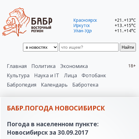
Красноярск
+21..+13°C
Иркутск
+13..+15°C
Улан-Удэ
+11..+14°C
Найти
Главная
Политика
Экономика
18+
Культура
Наука и IT
Лица
Фотобанк
Бабропедия
Календарь
Бабротека
БАБР.ПОГОДА НОВОСИБИРСК
Погода в населенном пункте:
Новосибирск за 30.09.2017