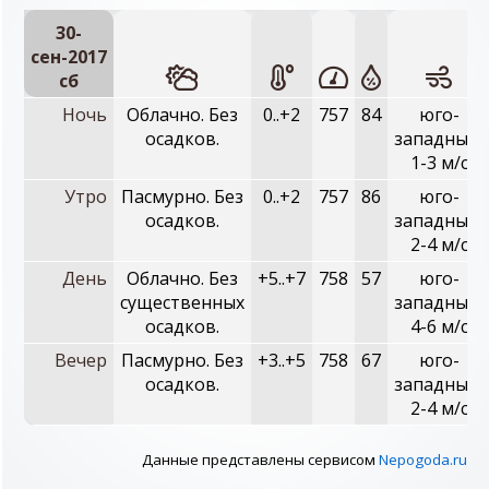
30-
сен-2017
сб
Ночь
Облачно. Без
0..+2
757
84
юго-
осадков.
западный,
1-3 м/с
Утро
Пасмурно. Без
0..+2
757
86
юго-
осадков.
западный,
2-4 м/с
День
Облачно. Без
+5..+7
758
57
юго-
существенных
западный,
осадков.
4-6 м/с
Вечер
Пасмурно. Без
+3..+5
758
67
юго-
осадков.
западный,
2-4 м/с
Данные представлены сервисом
Nepogoda.ru