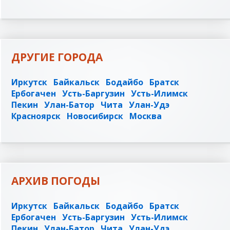
ДРУГИЕ ГОРОДА
Иркутск
Байкальск
Бодайбо
Братск
Ербогачен
Усть-Баргузин
Усть-Илимск
Пекин
Улан-Батор
Чита
Улан-Удэ
Красноярск
Новосибирск
Москва
АРХИВ ПОГОДЫ
Иркутск
Байкальск
Бодайбо
Братск
Ербогачен
Усть-Баргузин
Усть-Илимск
Пекин
Улан-Батор
Чита
Улан-Удэ