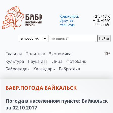
Красноярск
+21..+13°C
Иркутск
+13..+15°C
Улан-Удэ
+11..+14°C
Найти
Главная
Политика
Экономика
18+
Культура
Наука и IT
Лица
Фотобанк
Бабропедия
Календарь
Бабротека
БАБР.ПОГОДА БАЙКАЛЬСК
Погода в населенном пункте: Байкальск
за 02.10.2017