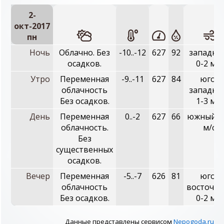
2-
окт-2017
пн
Ночь
Облачно. Без
-10..-12
627
92
западны
осадков.
0-2 м/с
Утро
Переменная
-9..-11
627
84
юго-
облачность
западны
Без осадков.
1-3 м/с
День
Переменная
0..-2
627
66
южный, 0
облачность.
м/с
Без
существенных
осадков.
Вечер
Переменная
-5..-7
626
81
юго-
облачность
восточны
Без осадков.
0-2 м/с
Данные представлены сервисом
Nepogoda.ru