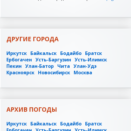
ДРУГИЕ ГОРОДА
Иркутск
Байкальск
Бодайбо
Братск
Ербогачен
Усть-Баргузин
Усть-Илимск
Пекин
Улан-Батор
Чита
Улан-Удэ
Красноярск
Новосибирск
Москва
АРХИВ ПОГОДЫ
Иркутск
Байкальск
Бодайбо
Братск
Ербогачен
Усть-Баргузин
Усть-Илимск