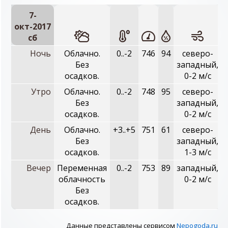
7-
окт-2017
сб
Ночь
Облачно.
0..-2
746
94
северо-
Без
западный,
осадков.
0-2 м/с
Утро
Облачно.
0..-2
748
95
северо-
Без
западный,
осадков.
0-2 м/с
День
Облачно.
+3..+5
751
61
северо-
Без
западный,
осадков.
1-3 м/с
Вечер
Переменная
0..-2
753
89
западный,
облачность
0-2 м/с
Без
осадков.
Данные представлены сервисом
Nepogoda.ru