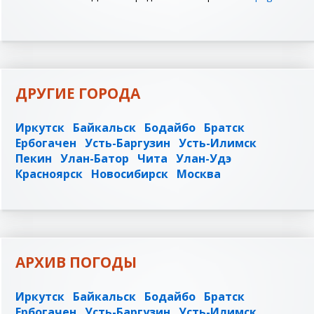
ДРУГИЕ ГОРОДА
Иркутск
Байкальск
Бодайбо
Братск
Ербогачен
Усть-Баргузин
Усть-Илимск
Пекин
Улан-Батор
Чита
Улан-Удэ
Красноярск
Новосибирск
Москва
АРХИВ ПОГОДЫ
Иркутск
Байкальск
Бодайбо
Братск
Ербогачен
Усть-Баргузин
Усть-Илимск