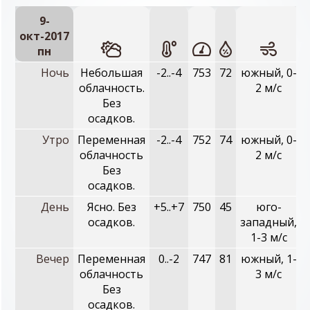
9-
окт-2017
пн
Ночь
Небольшая
-2..-4
753
72
южный, 0-
облачность.
2 м/с
Без
осадков.
Утро
Переменная
-2..-4
752
74
южный, 0-
облачность
2 м/с
Без
осадков.
День
Ясно. Без
+5..+7
750
45
юго-
осадков.
западный,
1-3 м/с
Вечер
Переменная
0..-2
747
81
южный, 1-
облачность
3 м/с
Без
осадков.