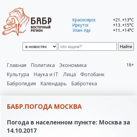
Красноярск
+21..+13°C
Иркутск
+13..+15°C
Улан-Удэ
+11..+14°C
Найти
Главная
Политика
Экономика
18+
Культура
Наука и IT
Лица
Фотобанк
Бабропедия
Календарь
Бабротека
БАБР.ПОГОДА МОСКВА
Погода в населенном пункте: Москва за
14.10.2017