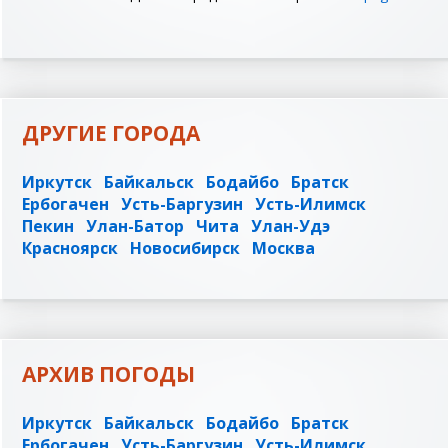
ДРУГИЕ ГОРОДА
Иркутск
Байкальск
Бодайбо
Братск
Ербогачен
Усть-Баргузин
Усть-Илимск
Пекин
Улан-Батор
Чита
Улан-Удэ
Красноярск
Новосибирск
Москва
АРХИВ ПОГОДЫ
Иркутск
Байкальск
Бодайбо
Братск
Ербогачен
Усть-Баргузин
Усть-Илимск