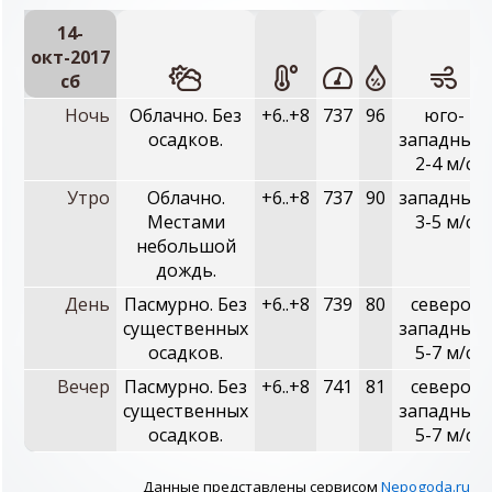
14-
окт-2017
сб
Ночь
Облачно. Без
+6..+8
737
96
юго-
осадков.
западный,
2-4 м/с
Утро
Облачно.
+6..+8
737
90
западный,
Местами
3-5 м/с
небольшой
дождь.
День
Пасмурно. Без
+6..+8
739
80
северо-
существенных
западный,
осадков.
5-7 м/с
Вечер
Пасмурно. Без
+6..+8
741
81
северо-
существенных
западный,
осадков.
5-7 м/с
Данные представлены сервисом
Nepogoda.ru