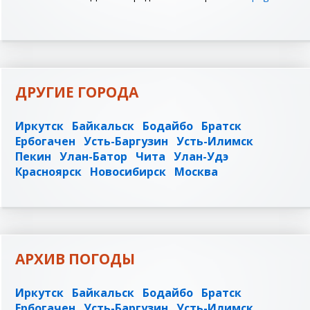
ДРУГИЕ ГОРОДА
Иркутск
Байкальск
Бодайбо
Братск
Ербогачен
Усть-Баргузин
Усть-Илимск
Пекин
Улан-Батор
Чита
Улан-Удэ
Красноярск
Новосибирск
Москва
АРХИВ ПОГОДЫ
Иркутск
Байкальск
Бодайбо
Братск
Ербогачен
Усть-Баргузин
Усть-Илимск