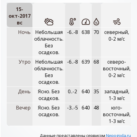
15-
окт-2017
вc
Ночь
Небольшая
-6..-8
638
70
северный,
облачность.
0-2 м/с
Без
осадков.
Утро
Небольшая
-6..-8
639
68
северо-
облачность.
восточный,
Без
0-2 м/с
осадков.
День
Ясно. Без
0..-2
640
35
западный,
осадков.
1-3 м/с
Вечер
Ясно. Без
-3..-5
640
48
юго-
осадков.
восточный,
1-3 м/с
Данные представлены сервисом
Nepogoda.ru