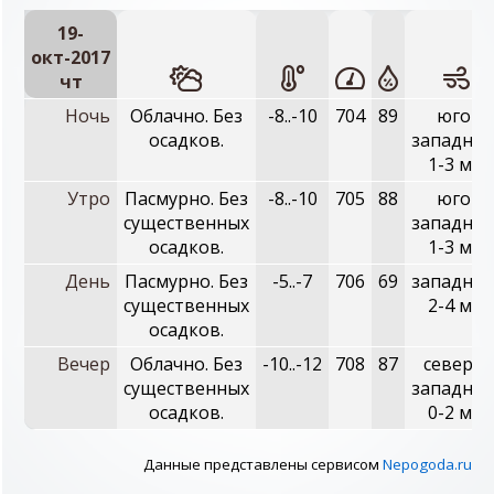
19-
окт-2017
чт
Ночь
Облачно. Без
-8..-10
704
89
юго-
осадков.
западный
1-3 м/с
Утро
Пасмурно. Без
-8..-10
705
88
юго-
существенных
западный
осадков.
1-3 м/с
День
Пасмурно. Без
-5..-7
706
69
западный
существенных
2-4 м/с
осадков.
Вечер
Облачно. Без
-10..-12
708
87
северо-
существенных
западный
осадков.
0-2 м/с
Данные представлены сервисом
Nepogoda.ru