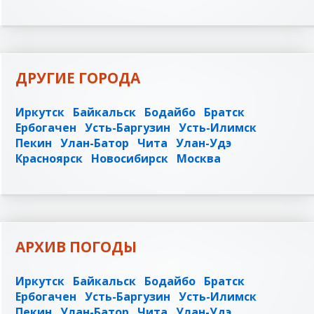
ДРУГИЕ ГОРОДА
Иркутск
Байкальск
Бодайбо
Братск
Ербогачен
Усть-Баргузин
Усть-Илимск
Пекин
Улан-Батор
Чита
Улан-Удэ
Красноярск
Новосибирск
Москва
АРХИВ ПОГОДЫ
Иркутск
Байкальск
Бодайбо
Братск
Ербогачен
Усть-Баргузин
Усть-Илимск
Пекин
Улан-Батор
Чита
Улан-Удэ