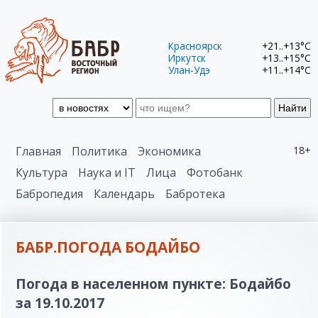
Красноярск
+21..+13°C
Иркутск
+13..+15°C
Улан-Удэ
+11..+14°C
Найти
Главная
Политика
Экономика
18+
Культура
Наука и IT
Лица
Фотобанк
Бабропедия
Календарь
Бабротека
БАБР.ПОГОДА БОДАЙБО
Погода в населенном пункте: Бодайбо
за 19.10.2017