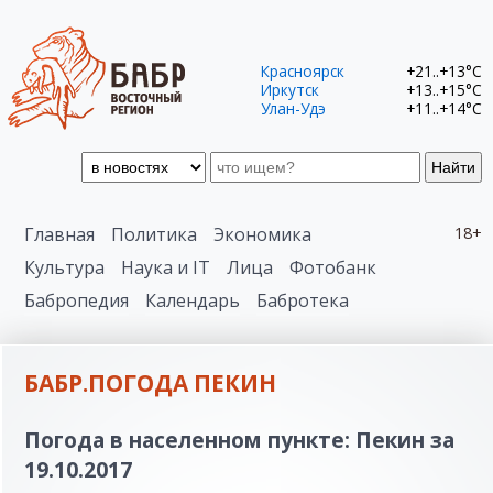
Красноярск
+21..+13°C
Иркутск
+13..+15°C
Улан-Удэ
+11..+14°C
Найти
Главная
Политика
Экономика
18+
Культура
Наука и IT
Лица
Фотобанк
Бабропедия
Календарь
Бабротека
БАБР.ПОГОДА ПЕКИН
Погода в населенном пункте: Пекин за
19.10.2017