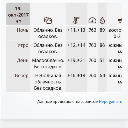
19-
окт-2017
чт
Ночь
Облачно. Без
+11..+13
763
89
восточн
осадков.
0-2 м/
Утро
Облачно. Без
+12..+14
763
86
южный, 
осадков.
м/с
День
Малооблачно.
+19..+21
760
51
южный, 
Без осадков.
м/с
Вечер
Небольшая
+16..+18
760
64
южный, 
облачность.
м/с
Без осадков.
Данные представлены сервисом
Nepogoda.ru