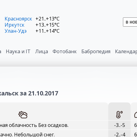
Красноярск
+21..+13°C
Иркутск
+13..+15°C
Улан-Удэ
+11..+14°C
а
Наука и IT
Лица
Фотобанк
Бабропедия
Календа
альск за 21.10.2017
ая облачность Без осадков.
-3..-5
6
ачно. Небольшой снег.
-2..-4
6