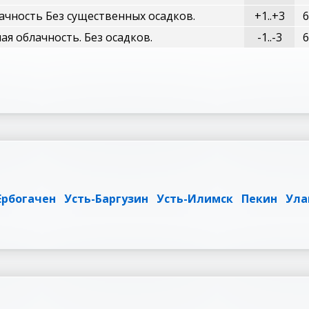
чность Без существенных осадков.
+1..+3
6
я облачность. Без осадков.
-1..-3
6
Ербогачен
Усть-Баргузин
Усть-Илимск
Пекин
Ула