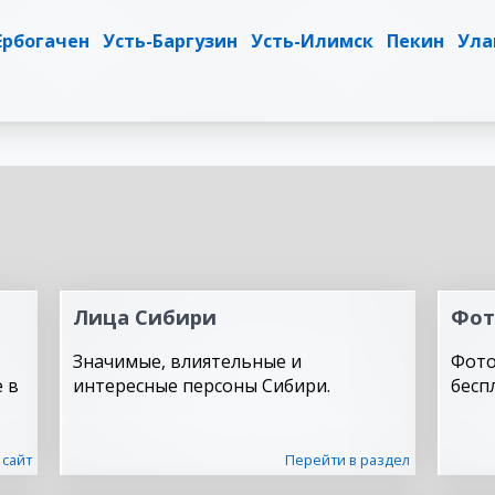
Ербогачен
Усть-Баргузин
Усть-Илимск
Пекин
Ула
Лица Сибири
Фот
Значимые, влиятельные и
Фото
 в
интересные персоны Сибири.
бесп
 сайт
Перейти в раздел