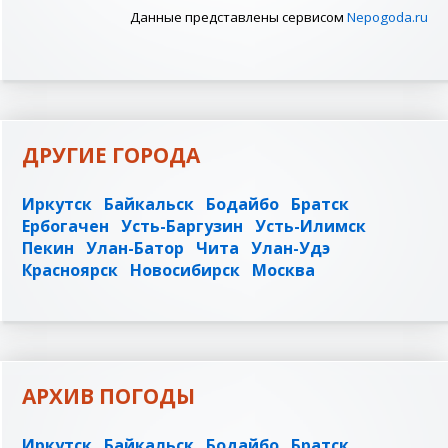
Данные представлены сервисом
Nepogoda.ru
ДРУГИЕ ГОРОДА
Иркутск
Байкальск
Бодайбо
Братск
Ербогачен
Усть-Баргузин
Усть-Илимск
Пекин
Улан-Батор
Чита
Улан-Удэ
Красноярск
Новосибирск
Москва
АРХИВ ПОГОДЫ
Иркутск
Байкальск
Бодайбо
Братск