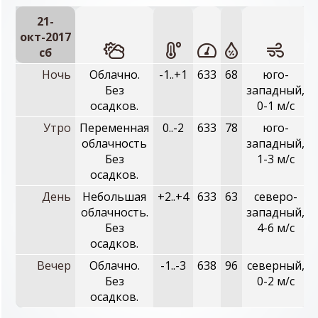
21-
окт-2017
сб
Ночь
Облачно.
-1..+1
633
68
юго-
Без
западный,
осадков.
0-1 м/с
Утро
Переменная
0..-2
633
78
юго-
облачность
западный,
Без
1-3 м/с
осадков.
День
Небольшая
+2..+4
633
63
северо-
облачность.
западный,
Без
4-6 м/с
осадков.
Вечер
Облачно.
-1..-3
638
96
северный,
Без
0-2 м/с
осадков.