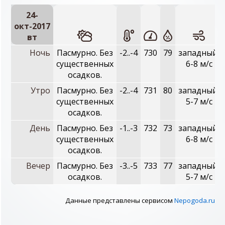
24-
окт-2017
вт
Ночь
Пасмурно. Без
-2..-4
730
79
западный,
существенных
6-8 м/с
осадков.
Утро
Пасмурно. Без
-2..-4
731
80
западный,
существенных
5-7 м/с
осадков.
День
Пасмурно. Без
-1..-3
732
73
западный,
существенных
6-8 м/с
осадков.
Вечер
Пасмурно. Без
-3..-5
733
77
западный,
осадков.
5-7 м/с
Данные представлены сервисом
Nepogoda.ru