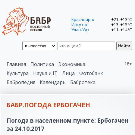
Красноярск
+21..+13°C
Иркутск
+13..+15°C
Улан-Удэ
+11..+14°C
Найти
Главная
Политика
Экономика
18+
Культура
Наука и IT
Лица
Фотобанк
Бабропедия
Календарь
Бабротека
БАБР.ПОГОДА ЕРБОГАЧЕН
Погода в населенном пункте: Ербогачен
за 24.10.2017