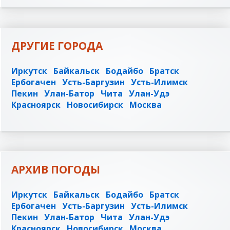
ДРУГИЕ ГОРОДА
Иркутск
Байкальск
Бодайбо
Братск
Ербогачен
Усть-Баргузин
Усть-Илимск
Пекин
Улан-Батор
Чита
Улан-Удэ
Красноярск
Новосибирск
Москва
АРХИВ ПОГОДЫ
Иркутск
Байкальск
Бодайбо
Братск
Ербогачен
Усть-Баргузин
Усть-Илимск
Пекин
Улан-Батор
Чита
Улан-Удэ
Красноярск
Новосибирск
Москва