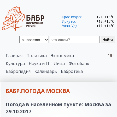
Красноярск
+21..+13°C
Иркутск
+13..+15°C
Улан-Удэ
+11..+14°C
Найти
Главная
Политика
Экономика
18+
Культура
Наука и IT
Лица
Фотобанк
Бабропедия
Календарь
Бабротека
БАБР.ПОГОДА МОСКВА
Погода в населенном пункте: Москва за
29.10.2017