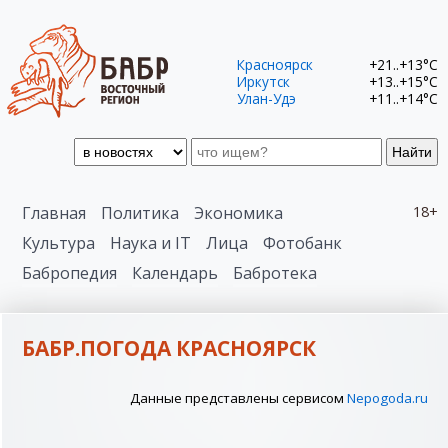
Красноярск
+21..+13°C
Иркутск
+13..+15°C
Улан-Удэ
+11..+14°C
Найти
Главная
Политика
Экономика
18+
Культура
Наука и IT
Лица
Фотобанк
Бабропедия
Календарь
Бабротека
БАБР.ПОГОДА КРАСНОЯРСК
Данные представлены сервисом
Nepogoda.ru