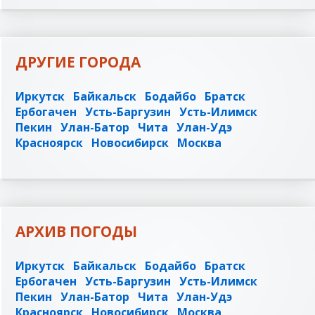
ДРУГИЕ ГОРОДА
Иркутск
Байкальск
Бодайбо
Братск
Ербогачен
Усть-Баргузин
Усть-Илимск
Пекин
Улан-Батор
Чита
Улан-Удэ
Красноярск
Новосибирск
Москва
АРХИВ ПОГОДЫ
Иркутск
Байкальск
Бодайбо
Братск
Ербогачен
Усть-Баргузин
Усть-Илимск
Пекин
Улан-Батор
Чита
Улан-Удэ
Красноярск
Новосибирск
Москва