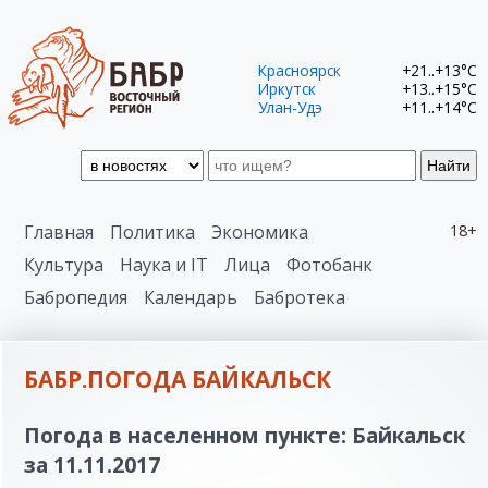
Красноярск
+21..+13°C
Иркутск
+13..+15°C
Улан-Удэ
+11..+14°C
Найти
Главная
Политика
Экономика
18+
Культура
Наука и IT
Лица
Фотобанк
Бабропедия
Календарь
Бабротека
БАБР.ПОГОДА БАЙКАЛЬСК
Погода в населенном пункте: Байкальск
за 11.11.2017