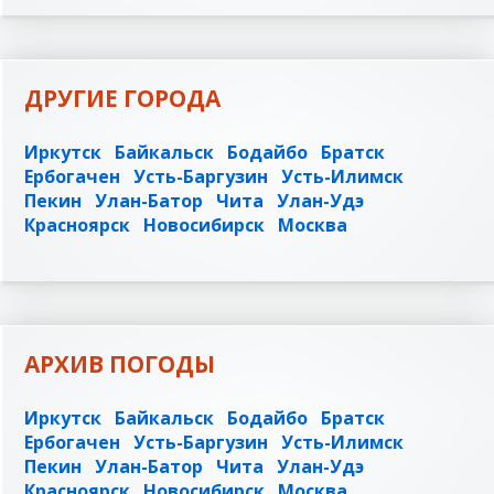
ДРУГИЕ ГОРОДА
Иркутск
Байкальск
Бодайбо
Братск
Ербогачен
Усть-Баргузин
Усть-Илимск
Пекин
Улан-Батор
Чита
Улан-Удэ
Красноярск
Новосибирск
Москва
АРХИВ ПОГОДЫ
Иркутск
Байкальск
Бодайбо
Братск
Ербогачен
Усть-Баргузин
Усть-Илимск
Пекин
Улан-Батор
Чита
Улан-Удэ
Красноярск
Новосибирск
Москва