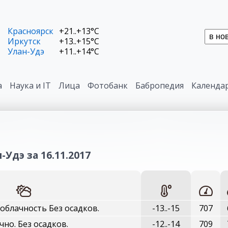
Красноярск
+21..+13°C
Иркутск
+13..+15°C
Улан-Удэ
+11..+14°C
а
Наука и IT
Лица
Фотобанк
Бабропедия
Календа
-Удэ за 16.11.2017
облачность Без осадков.
-13..-15
707
чно. Без осадков.
-12..-14
709