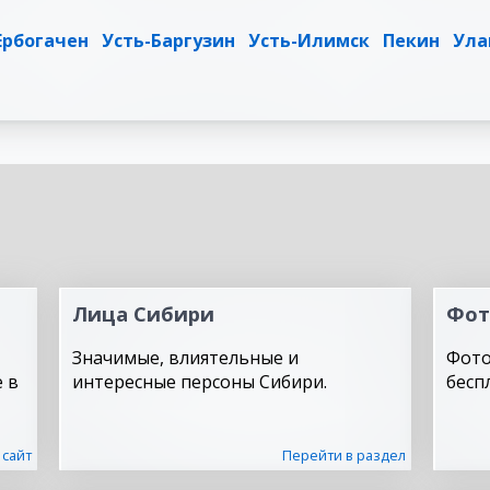
Ербогачен
Усть-Баргузин
Усть-Илимск
Пекин
Ула
Лица Сибири
Фот
Значимые, влиятельные и
Фото
 в
интересные персоны Сибири.
бесп
 сайт
Перейти в раздел