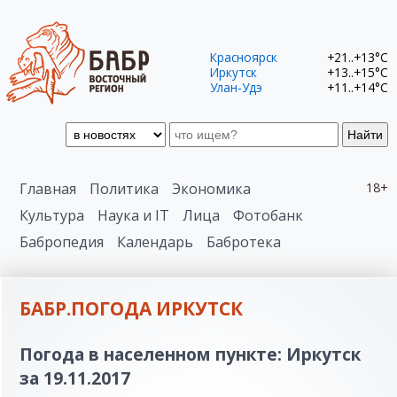
Красноярск
+21..+13°C
Иркутск
+13..+15°C
Улан-Удэ
+11..+14°C
Найти
Главная
Политика
Экономика
18+
Культура
Наука и IT
Лица
Фотобанк
Бабропедия
Календарь
Бабротека
БАБР.ПОГОДА ИРКУТСК
Погода в населенном пункте: Иркутск
за 19.11.2017