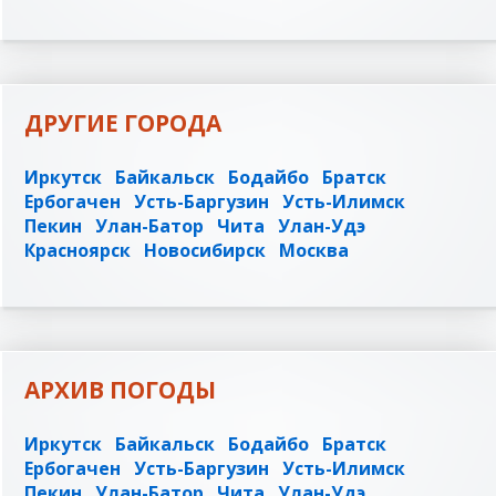
ДРУГИЕ ГОРОДА
Иркутск
Байкальск
Бодайбо
Братск
Ербогачен
Усть-Баргузин
Усть-Илимск
Пекин
Улан-Батор
Чита
Улан-Удэ
Красноярск
Новосибирск
Москва
АРХИВ ПОГОДЫ
Иркутск
Байкальск
Бодайбо
Братск
Ербогачен
Усть-Баргузин
Усть-Илимск
Пекин
Улан-Батор
Чита
Улан-Удэ