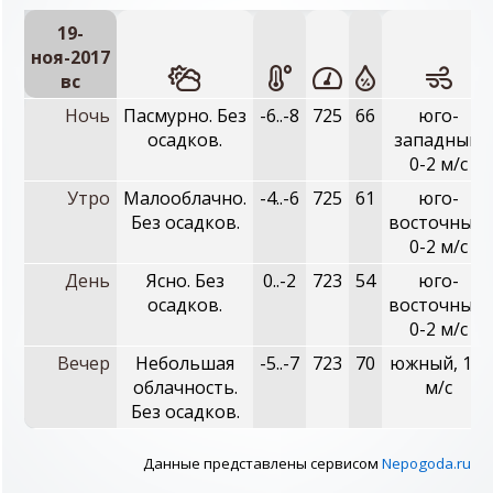
19-
ноя-2017
вc
Ночь
Пасмурно. Без
-6..-8
725
66
юго-
осадков.
западный,
0-2 м/с
Утро
Малооблачно.
-4..-6
725
61
юго-
Без осадков.
восточный,
0-2 м/с
День
Ясно. Без
0..-2
723
54
юго-
осадков.
восточный,
0-2 м/с
Вечер
Небольшая
-5..-7
723
70
южный, 1-3
облачность.
м/с
Без осадков.
Данные представлены сервисом
Nepogoda.ru