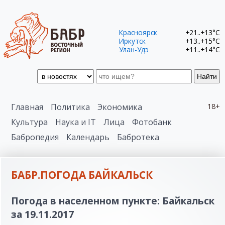
Красноярск
+21..+13°C
Иркутск
+13..+15°C
Улан-Удэ
+11..+14°C
Найти
Главная
Политика
Экономика
18+
Культура
Наука и IT
Лица
Фотобанк
Бабропедия
Календарь
Бабротека
БАБР.ПОГОДА БАЙКАЛЬСК
Погода в населенном пункте: Байкальск
за 19.11.2017