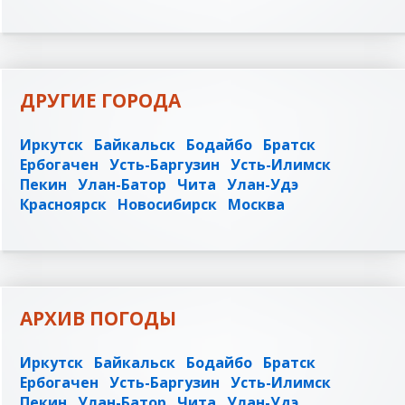
ДРУГИЕ ГОРОДА
Иркутск
Байкальск
Бодайбо
Братск
Ербогачен
Усть-Баргузин
Усть-Илимск
Пекин
Улан-Батор
Чита
Улан-Удэ
Красноярск
Новосибирск
Москва
АРХИВ ПОГОДЫ
Иркутск
Байкальск
Бодайбо
Братск
Ербогачен
Усть-Баргузин
Усть-Илимск
Пекин
Улан-Батор
Чита
Улан-Удэ