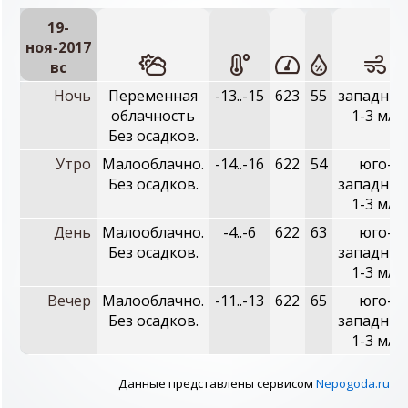
19-
ноя-2017
вc
Ночь
Переменная
-13..-15
623
55
западный
облачность
1-3 м/с
Без осадков.
Утро
Малооблачно.
-14..-16
622
54
юго-
Без осадков.
западный
1-3 м/с
День
Малооблачно.
-4..-6
622
63
юго-
Без осадков.
западный
1-3 м/с
Вечер
Малооблачно.
-11..-13
622
65
юго-
Без осадков.
западный
1-3 м/с
Данные представлены сервисом
Nepogoda.ru