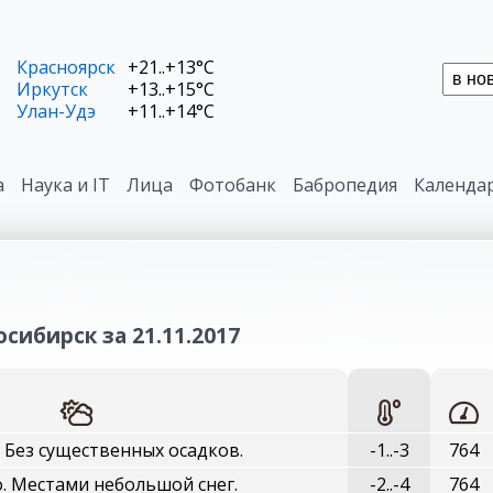
Красноярск
+21..+13°C
Иркутск
+13..+15°C
Улан-Удэ
+11..+14°C
а
Наука и IT
Лица
Фотобанк
Бабропедия
Календа
сибирск за 21.11.2017
 Без существенных осадков.
-1..-3
764
. Местами небольшой снег.
-2..-4
764