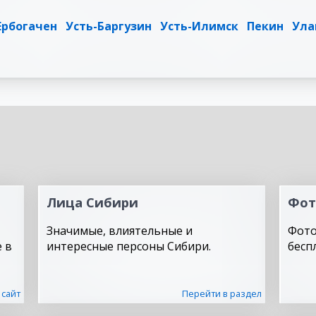
Ербогачен
Усть-Баргузин
Усть-Илимск
Пекин
Ула
Лица Сибири
Фот
Значимые, влиятельные и
Фото
 в
интересные персоны Сибири.
бесп
 сайт
Перейти в раздел