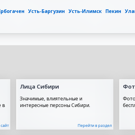
Ербогачен
Усть-Баргузин
Усть-Илимск
Пекин
Ула
Лица Сибири
Фот
Значимые, влиятельные и
Фото
 в
интересные персоны Сибири.
бесп
 сайт
Перейти в раздел