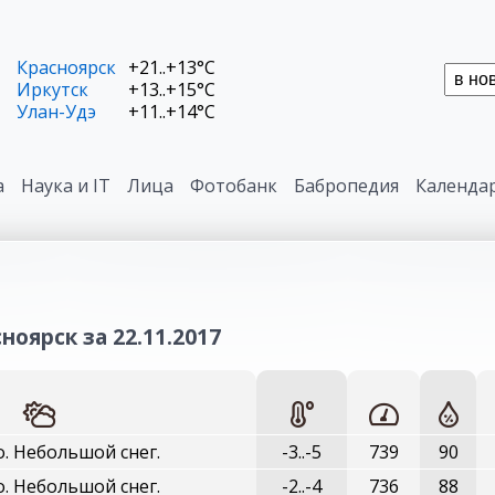
Красноярск
+21..+13°C
Иркутск
+13..+15°C
Улан-Удэ
+11..+14°C
а
Наука и IT
Лица
Фотобанк
Бабропедия
Календа
ноярск за 22.11.2017
. Небольшой снег.
-3..-5
739
90
. Небольшой снег.
-2..-4
736
88