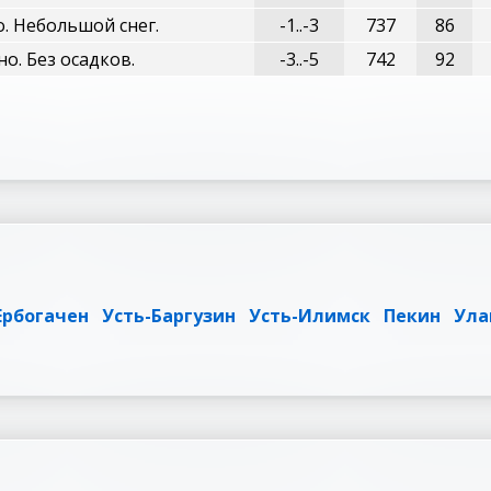
. Небольшой снег.
-1..-3
737
86
о. Без осадков.
-3..-5
742
92
Ербогачен
Усть-Баргузин
Усть-Илимск
Пекин
Ула