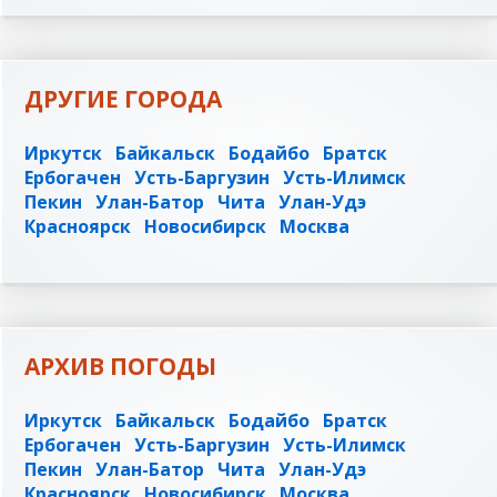
ДРУГИЕ ГОРОДА
Иркутск
Байкальск
Бодайбо
Братск
Ербогачен
Усть-Баргузин
Усть-Илимск
Пекин
Улан-Батор
Чита
Улан-Удэ
Красноярск
Новосибирск
Москва
АРХИВ ПОГОДЫ
Иркутск
Байкальск
Бодайбо
Братск
Ербогачен
Усть-Баргузин
Усть-Илимск
Пекин
Улан-Батор
Чита
Улан-Удэ
Красноярск
Новосибирск
Москва