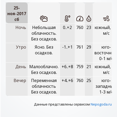
25-
ноя-2017
сб
Ночь
Небольшая
0..+2
760
23
южный, 0-
облачность.
м/с
Без осадков.
Утро
Ясно. Без
-1..+1
761
29
юго-
осадков.
восточный
0-1 м/с
День
Малооблачно.
+6..+8
759
21
южный, 2-
Без осадков.
м/с
Вечер
Переменная
+4..+6
760
25
юго-
облачность
западный,
Без осадков.
1-3 м/с
Данные представлены сервисом
Nepogoda.ru