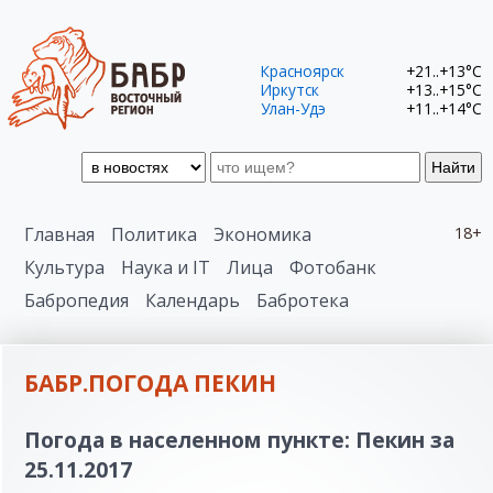
Красноярск
+21..+13°C
Иркутск
+13..+15°C
Улан-Удэ
+11..+14°C
Найти
Главная
Политика
Экономика
18+
Культура
Наука и IT
Лица
Фотобанк
Бабропедия
Календарь
Бабротека
БАБР.ПОГОДА ПЕКИН
Погода в населенном пункте: Пекин за
25.11.2017