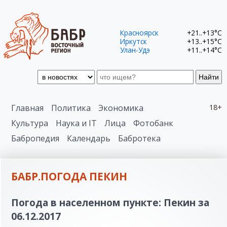
Красноярск
+21..+13°C
Иркутск
+13..+15°C
Улан-Удэ
+11..+14°C
Найти
Главная
Политика
Экономика
18+
Культура
Наука и IT
Лица
Фотобанк
Бабропедия
Календарь
Бабротека
БАБР.ПОГОДА ПЕКИН
Погода в населенном пункте: Пекин за
06.12.2017