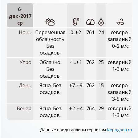
6-
дек-2017
ср
Ночь
Переменная
0..+2
761
24
северо-
облачность
западный,
Без
0-2 м/с
осадков.
Утро
Облачно.
-1..+1
762
25
северный,
Без
1-3 м/с
осадков.
День
Ясно. Без
+7..+9
762
15
северо-
осадков.
западный,
3-5 м/с
Вечер
Ясно. Без
+2..+4
764
29
северный,
осадков.
1-3 м/с
Данные представлены сервисом
Nepogoda.ru