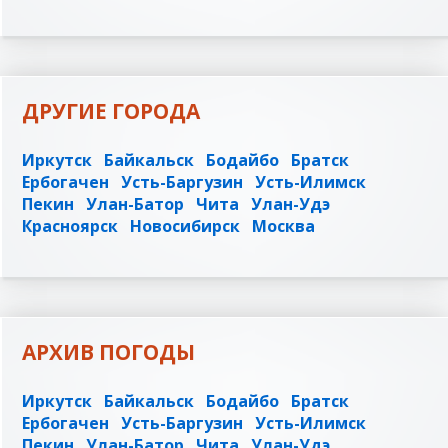
ДРУГИЕ ГОРОДА
Иркутск
Байкальск
Бодайбо
Братск
Ербогачен
Усть-Баргузин
Усть-Илимск
Пекин
Улан-Батор
Чита
Улан-Удэ
Красноярск
Новосибирск
Москва
АРХИВ ПОГОДЫ
Иркутск
Байкальск
Бодайбо
Братск
Ербогачен
Усть-Баргузин
Усть-Илимск
Пекин
Улан-Батор
Чита
Улан-Удэ