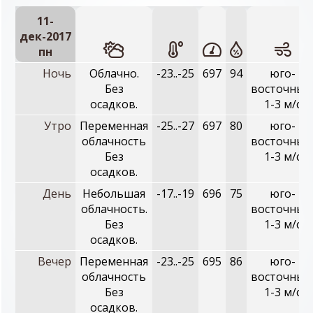
11-
дек-2017
пн
Ночь
Облачно.
-23..-25
697
94
юго-
Без
восточный
осадков.
1-3 м/с
Утро
Переменная
-25..-27
697
80
юго-
облачность
восточный
Без
1-3 м/с
осадков.
День
Небольшая
-17..-19
696
75
юго-
облачность.
восточный
Без
1-3 м/с
осадков.
Вечер
Переменная
-23..-25
695
86
юго-
облачность
восточный
Без
1-3 м/с
осадков.