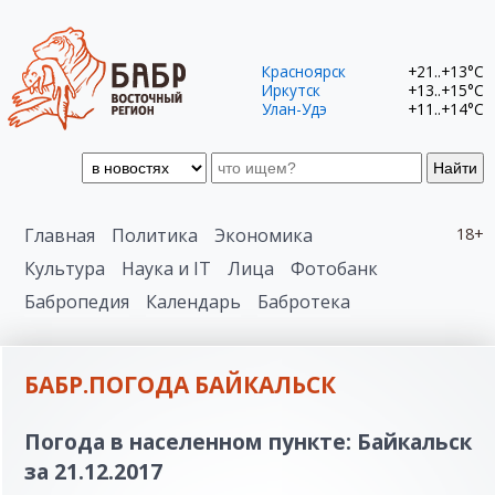
Красноярск
+21..+13°C
Иркутск
+13..+15°C
Улан-Удэ
+11..+14°C
Найти
Главная
Политика
Экономика
18+
Культура
Наука и IT
Лица
Фотобанк
Бабропедия
Календарь
Бабротека
БАБР.ПОГОДА БАЙКАЛЬСК
Погода в населенном пункте: Байкальск
за 21.12.2017