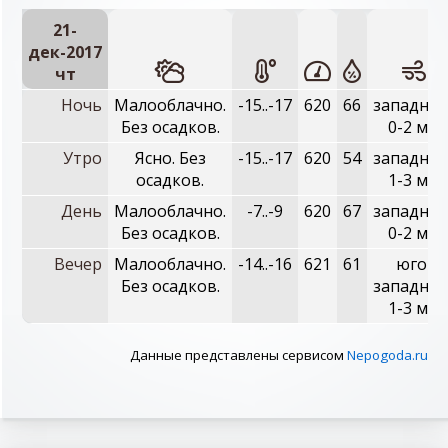
21-
дек-2017
чт
Ночь
Малооблачно.
-15..-17
620
66
западный
Без осадков.
0-2 м/с
Утро
Ясно. Без
-15..-17
620
54
западный
осадков.
1-3 м/с
День
Малооблачно.
-7..-9
620
67
западный
Без осадков.
0-2 м/с
Вечер
Малооблачно.
-14..-16
621
61
юго-
Без осадков.
западный
1-3 м/с
Данные представлены сервисом
Nepogoda.ru