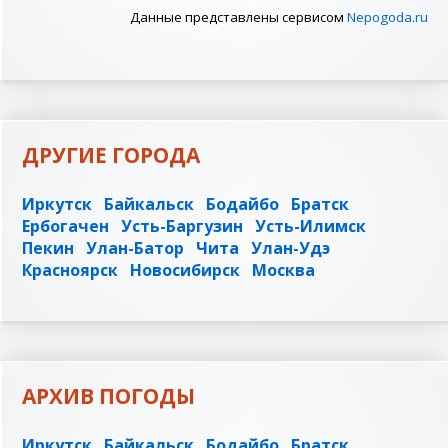
Данные представлены сервисом
Nepogoda.ru
ДРУГИЕ ГОРОДА
Иркутск
Байкальск
Бодайбо
Братск
Ербогачен
Усть-Баргузин
Усть-Илимск
Пекин
Улан-Батор
Чита
Улан-Удэ
Красноярск
Новосибирск
Москва
АРХИВ ПОГОДЫ
Иркутск
Байкальск
Бодайбо
Братск