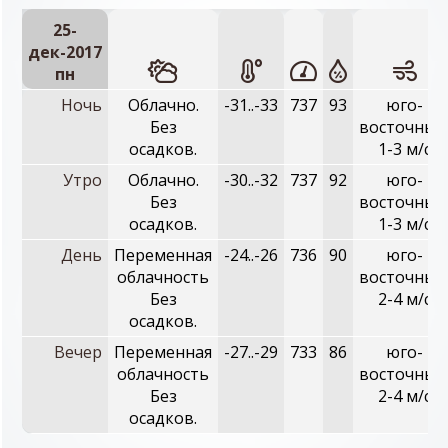
25-
дек-2017
пн
Ночь
Облачно.
-31..-33
737
93
юго-
Без
восточный
осадков.
1-3 м/с
Утро
Облачно.
-30..-32
737
92
юго-
Без
восточный
осадков.
1-3 м/с
День
Переменная
-24..-26
736
90
юго-
облачность
восточный
Без
2-4 м/с
осадков.
Вечер
Переменная
-27..-29
733
86
юго-
облачность
восточный
Без
2-4 м/с
осадков.