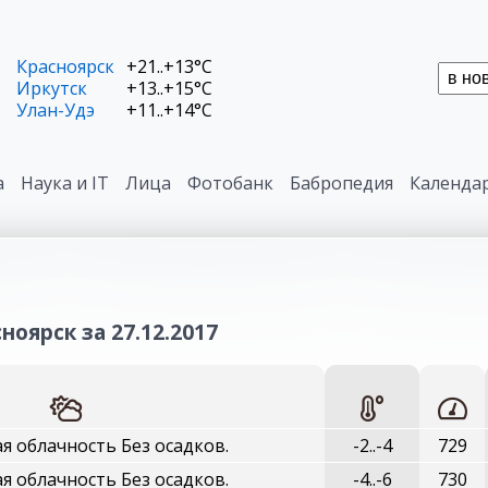
Красноярск
+21..+13°C
Иркутск
+13..+15°C
Улан-Удэ
+11..+14°C
а
Наука и IT
Лица
Фотобанк
Бабропедия
Календа
ноярск за 27.12.2017
 облачность Без осадков.
-2..-4
729
 облачность Без осадков.
-4..-6
730