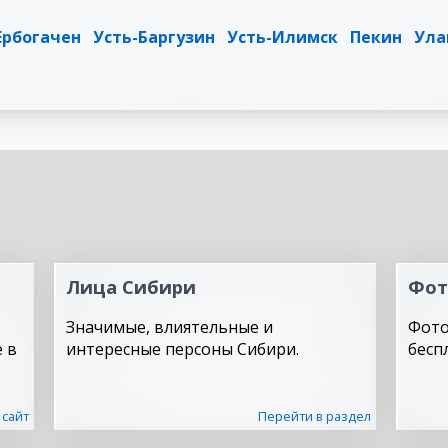
Ербогачен
Усть-Баргузин
Усть-Илимск
Пекин
Ула
Лица Сибири
Фот
Значимые, влиятельные и
Фото
 в
интересные персоны Сибири.
бесп
 сайт
Перейти в раздел