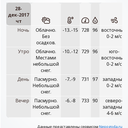
28-
дек-2017
чт
Ночь
Облачно.
-13..-15
728
96
восточный,
Без
0-2 м/с
осадков.
Утро
Облачно.
-10..-12
729
96
юго-
Местами
восточный,
небольшой
0-2 м/с
снег.
День
Пасмурно.
-7..-9
731
97
западный,
Небольшой
0-2 м/с
снег.
Вечер
Пасмурно.
-6..-8
733
90
северо-
Небольшой
западный,
снег.
4-6 м/с
Данные представлены сервисом
Nepogoda.ru