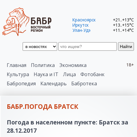
Красноярск
+21..+13°C
Иркутск
+13..+15°C
Улан-Удэ
+11..+14°C
Найти
Главная
Политика
Экономика
18+
Культура
Наука и IT
Лица
Фотобанк
Бабропедия
Календарь
Бабротека
БАБР.ПОГОДА БРАТСК
Погода в населенном пункте: Братск за
28.12.2017