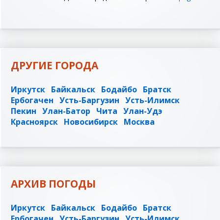
ДРУГИЕ ГОРОДА
Иркутск
Байкальск
Бодайбо
Братск
Ербогачен
Усть-Баргузин
Усть-Илимск
Пекин
Улан-Батор
Чита
Улан-Удэ
Красноярск
Новосибирск
Москва
АРХИВ ПОГОДЫ
Иркутск
Байкальск
Бодайбо
Братск
Ербогачен
Усть-Баргузин
Усть-Илимск