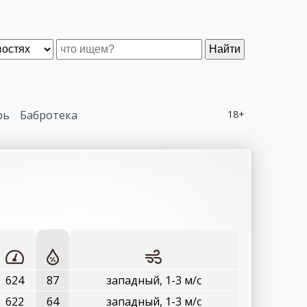
Найти
рь
Бабротека
18+
624
87
западный, 1-3 м/с
622
64
западный, 1-3 м/с