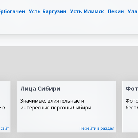
Ербогачен
Усть-Баргузин
Усть-Илимск
Пекин
Ула
Лица Сибири
Фот
Значимые, влиятельные и
Фото
 в
интересные персоны Сибири.
бесп
 сайт
Перейти в раздел