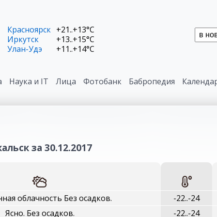
Красноярск
+21..+13°C
Иркутск
+13..+15°C
Улан-Удэ
+11..+14°C
а
Наука и IT
Лица
Фотобанк
Бабропедия
Календа
альск за 30.12.2017
ная облачность Без осадков.
-22..-24
Ясно. Без осадков.
-22..-24