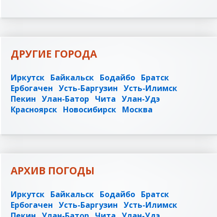
ДРУГИЕ ГОРОДА
Иркутск
Байкальск
Бодайбо
Братск
Ербогачен
Усть-Баргузин
Усть-Илимск
Пекин
Улан-Батор
Чита
Улан-Удэ
Красноярск
Новосибирск
Москва
АРХИВ ПОГОДЫ
Иркутск
Байкальск
Бодайбо
Братск
Ербогачен
Усть-Баргузин
Усть-Илимск
Пекин
Улан-Батор
Чита
Улан-Удэ