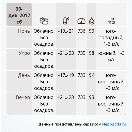
30-
дек-2017
сб
Ночь
Облачно.
-19..-21
736
99
юго-
Без
западный,
осадков.
1-3 м/с
Утро
Облачно.
-21..-23
735
98
южный, 1-3
Без
м/с
осадков.
День
Облачно.
-17..-19
733
94
юго-
Без
восточный,
осадков.
1-3 м/с
Вечер
Облачно.
-21..-23
733
93
юго-
Без
восточный,
осадков.
1-3 м/с
Данные представлены сервисом
Nepogoda.ru