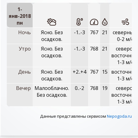
1-
янв-2018
пн
Ночь
Ясно. Без
-1..-3
767
21
северный,
осадков.
0-2 м/с
Утро
Ясно. Без
-1..-3
768
21
северо-
осадков.
восточный
1-3 м/с
День
Ясно. Без
+2..+4
767
15
восточный
осадков.
1-3 м/с
Вечер
Малооблачно.
0..-2
768
19
северо-
Без осадков.
восточный
1-3 м/с
Данные представлены сервисом
Nepogoda.ru