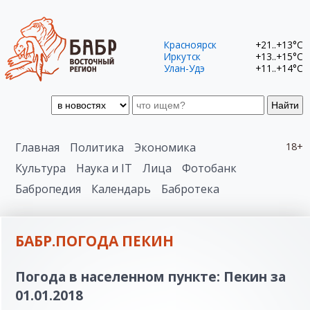
Красноярск
+21..+13°C
Иркутск
+13..+15°C
Улан-Удэ
+11..+14°C
Найти
Главная
Политика
Экономика
18+
Культура
Наука и IT
Лица
Фотобанк
Бабропедия
Календарь
Бабротека
БАБР.ПОГОДА ПЕКИН
Погода в населенном пункте: Пекин за
01.01.2018