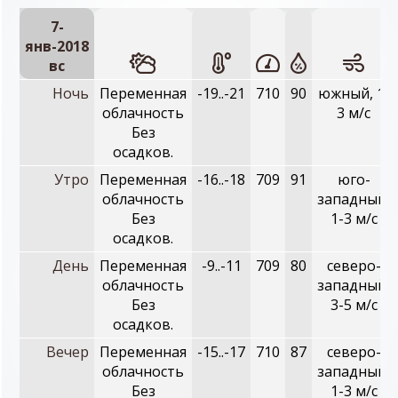
7-
янв-2018
вc
Ночь
Переменная
-19..-21
710
90
южный, 1-
облачность
3 м/с
Без
осадков.
Утро
Переменная
-16..-18
709
91
юго-
облачность
западный,
Без
1-3 м/с
осадков.
День
Переменная
-9..-11
709
80
северо-
облачность
западный,
Без
3-5 м/с
осадков.
Вечер
Переменная
-15..-17
710
87
северо-
облачность
западный,
Без
1-3 м/с