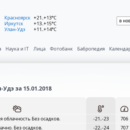
Красноярск
+21..+13°C
Иркутск
+13..+15°C
Улан-Удэ
+11..+14°C
а
Наука и IT
Лица
Фотобанк
Бабропедия
Календа
-Удэ за 15.01.2018
 облачность Без осадков.
-21..-23
706
ачно. Без осадков.
-22..-24
707