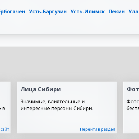
Ербогачен
Усть-Баргузин
Усть-Илимск
Пекин
Ула
Лица Сибири
Фот
Значимые, влиятельные и
Фото
 в
интересные персоны Сибири.
бесп
 сайт
Перейти в раздел