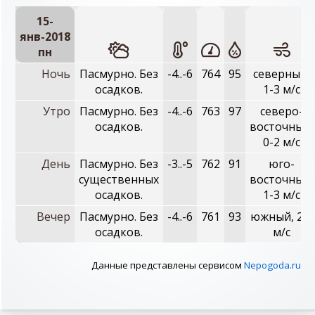
15-
янв-2018
пн
Ночь
Пасмурно. Без
-4..-6
764
95
северный,
осадков.
1-3 м/с
Утро
Пасмурно. Без
-4..-6
763
97
северо-
осадков.
восточный,
0-2 м/с
День
Пасмурно. Без
-3..-5
762
91
юго-
существенных
восточный,
осадков.
1-3 м/с
Вечер
Пасмурно. Без
-4..-6
761
93
южный, 2-4
осадков.
м/с
Данные представлены сервисом
Nepogoda.ru