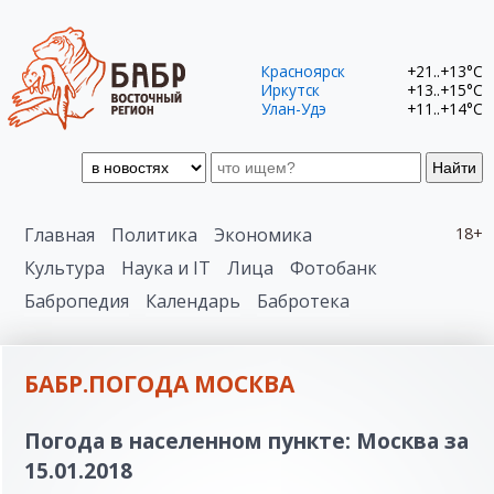
Красноярск
+21..+13°C
Иркутск
+13..+15°C
Улан-Удэ
+11..+14°C
Найти
Главная
Политика
Экономика
18+
Культура
Наука и IT
Лица
Фотобанк
Бабропедия
Календарь
Бабротека
БАБР.ПОГОДА МОСКВА
Погода в населенном пункте: Москва за
15.01.2018