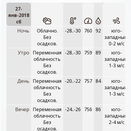
27-
янв-2018
сб
Ночь
Облачно.
-28..-30
760
92
юго-
Без
западный,
осадков.
0-2 м/с
Утро
Переменная
-28..-30
759
89
юго-
облачность
западный,
Без
1-3 м/с
осадков.
День
Переменная
-20..-22
757
84
юго-
облачность
западный,
Без
1-3 м/с
осадков.
Вечер
Переменная
-24..-26
756
86
юго-
облачность
западный,
Без
2-4 м/с
осадков.