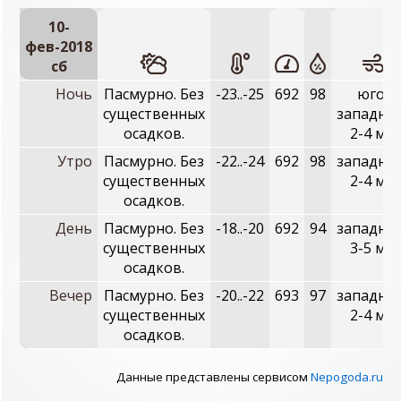
10-
фев-2018
сб
Ночь
Пасмурно. Без
-23..-25
692
98
юго-
существенных
западны
осадков.
2-4 м/с
Утро
Пасмурно. Без
-22..-24
692
98
западны
существенных
2-4 м/с
осадков.
День
Пасмурно. Без
-18..-20
692
94
западны
существенных
3-5 м/с
осадков.
Вечер
Пасмурно. Без
-20..-22
693
97
западны
существенных
2-4 м/с
осадков.
Данные представлены сервисом
Nepogoda.ru