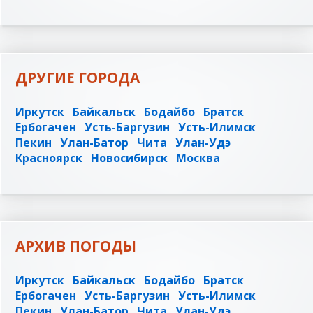
ДРУГИЕ ГОРОДА
Иркутск
Байкальск
Бодайбо
Братск
Ербогачен
Усть-Баргузин
Усть-Илимск
Пекин
Улан-Батор
Чита
Улан-Удэ
Красноярск
Новосибирск
Москва
АРХИВ ПОГОДЫ
Иркутск
Байкальск
Бодайбо
Братск
Ербогачен
Усть-Баргузин
Усть-Илимск
Пекин
Улан-Батор
Чита
Улан-Удэ