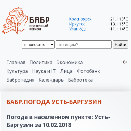
Красноярск
+21..+13°C
Иркутск
+13..+15°C
Улан-Удэ
+11..+14°C
Найти
Главная
Политика
Экономика
18+
Культура
Наука и IT
Лица
Фотобанк
Бабропедия
Календарь
Бабротека
БАБР.ПОГОДА УСТЬ-БАРГУЗИН
Погода в населенном пункте: Усть-
Баргузин за 10.02.2018