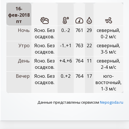
16-
фев-2018
пт
Ночь
Ясно. Без
0..-2
761
29
северный,
осадков.
0-2 м/с
Утро
Ясно. Без
-1..+1
763
22
северный,
осадков.
3-5 м/с
День
Ясно. Без
+4..+6
764
11
северный,
осадков.
2-4 м/с
Вечер
Ясно. Без
0..+2
764
17
юго-
осадков.
восточный,
1-3 м/с
Данные представлены сервисом
Nepogoda.ru