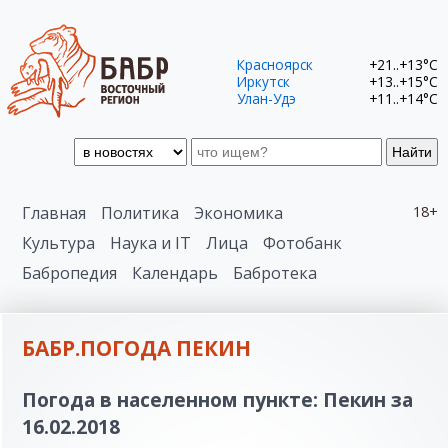
Красноярск
+21..+13°C
Иркутск
+13..+15°C
Улан-Удэ
+11..+14°C
Найти
Главная
Политика
Экономика
18+
Культура
Наука и IT
Лица
Фотобанк
Бабропедия
Календарь
Бабротека
БАБР.ПОГОДА ПЕКИН
Погода в населенном пункте: Пекин за
16.02.2018