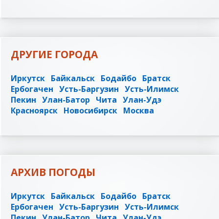
ДРУГИЕ ГОРОДА
Иркутск
Байкальск
Бодайбо
Братск
Ербогачен
Усть-Баргузин
Усть-Илимск
Пекин
Улан-Батор
Чита
Улан-Удэ
Красноярск
Новосибирск
Москва
АРХИВ ПОГОДЫ
Иркутск
Байкальск
Бодайбо
Братск
Ербогачен
Усть-Баргузин
Усть-Илимск
Пекин
Улан-Батор
Чита
Улан-Удэ