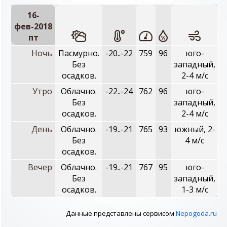
16-
фев-2018
пт
Ночь
Пасмурно.
-20..-22
759
96
юго-
Без
западный,
осадков.
2-4 м/с
Утро
Облачно.
-22..-24
762
96
юго-
Без
западный,
осадков.
2-4 м/с
День
Облачно.
-19..-21
765
93
южный, 2-
Без
4 м/с
осадков.
Вечер
Облачно.
-19..-21
767
95
юго-
Без
западный,
осадков.
1-3 м/с
Данные представлены сервисом
Nepogoda.ru