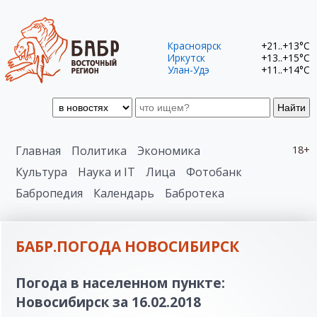
Красноярск
+21..+13°C
Иркутск
+13..+15°C
Улан-Удэ
+11..+14°C
Найти
Главная
Политика
Экономика
18+
Культура
Наука и IT
Лица
Фотобанк
Бабропедия
Календарь
Бабротека
БАБР.ПОГОДА НОВОСИБИРСК
Погода в населенном пункте:
Новосибирск за 16.02.2018