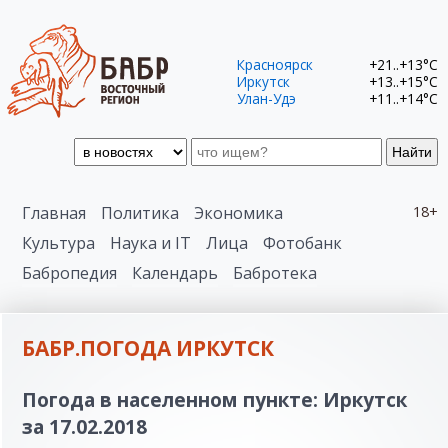
Красноярск
+21..+13°C
Иркутск
+13..+15°C
Улан-Удэ
+11..+14°C
Найти
Главная
Политика
Экономика
18+
Культура
Наука и IT
Лица
Фотобанк
Бабропедия
Календарь
Бабротека
БАБР.ПОГОДА ИРКУТСК
Погода в населенном пункте: Иркутск
за 17.02.2018