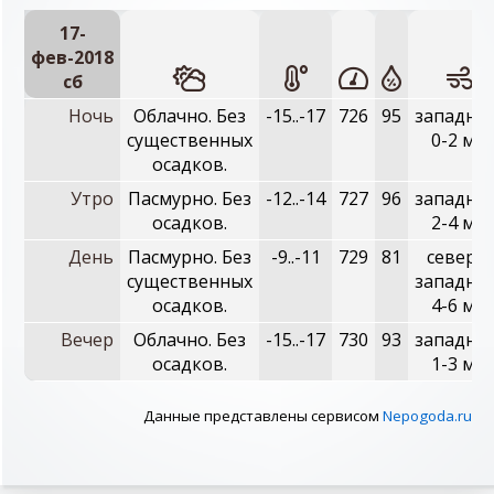
17-
фев-2018
сб
Ночь
Облачно. Без
-15..-17
726
95
западны
существенных
0-2 м/с
осадков.
Утро
Пасмурно. Без
-12..-14
727
96
западны
осадков.
2-4 м/с
День
Пасмурно. Без
-9..-11
729
81
северо-
существенных
западны
осадков.
4-6 м/с
Вечер
Облачно. Без
-15..-17
730
93
западны
осадков.
1-3 м/с
Данные представлены сервисом
Nepogoda.ru