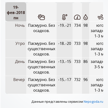
19-
фев-2018
пн
Ночь
Пасмурно. Без
-19..-21
734
98
юго-
осадков.
западны
1-3 м/с
Утро
Пасмурно. Без
-18..-20
733
98
юго-
существенных
западны
осадков.
1-3 м/с
День
Пасмурно. Без
-13..-15
733
86
западны
существенных
3-5 м/с
осадков.
Вечер
Пасмурно. Без
-15..-17
732
96
юго-
существенных
западны
осадков.
1-3 м/с
Данные представлены сервисом
Nepogoda.ru