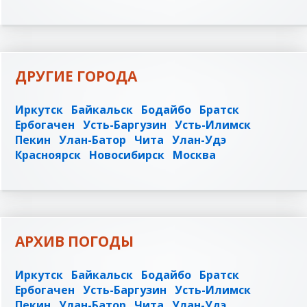
ДРУГИЕ ГОРОДА
Иркутск
Байкальск
Бодайбо
Братск
Ербогачен
Усть-Баргузин
Усть-Илимск
Пекин
Улан-Батор
Чита
Улан-Удэ
Красноярск
Новосибирск
Москва
АРХИВ ПОГОДЫ
Иркутск
Байкальск
Бодайбо
Братск
Ербогачен
Усть-Баргузин
Усть-Илимск
Пекин
Улан-Батор
Чита
Улан-Удэ