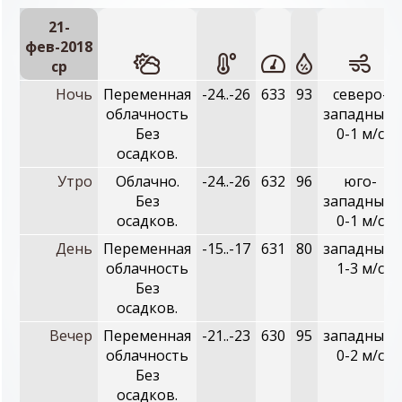
21-
фев-2018
ср
Ночь
Переменная
-24..-26
633
93
северо-
облачность
западный,
Без
0-1 м/с
осадков.
Утро
Облачно.
-24..-26
632
96
юго-
Без
западный,
осадков.
0-1 м/с
День
Переменная
-15..-17
631
80
западный,
облачность
1-3 м/с
Без
осадков.
Вечер
Переменная
-21..-23
630
95
западный,
облачность
0-2 м/с
Без
осадков.