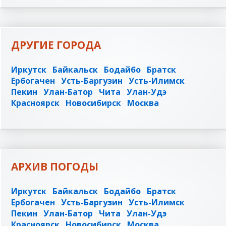
ДРУГИЕ ГОРОДА
Иркутск
Байкальск
Бодайбо
Братск
Ербогачен
Усть-Баргузин
Усть-Илимск
Пекин
Улан-Батор
Чита
Улан-Удэ
Красноярск
Новосибирск
Москва
АРХИВ ПОГОДЫ
Иркутск
Байкальск
Бодайбо
Братск
Ербогачен
Усть-Баргузин
Усть-Илимск
Пекин
Улан-Батор
Чита
Улан-Удэ
Красноярск
Новосибирск
Москва