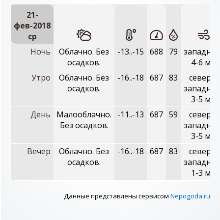
21-
фев-2018
ср
Ночь
Облачно. Без
-13..-15
688
79
западный
осадков.
4-6 м/с
Утро
Облачно. Без
-16..-18
687
83
северо-
осадков.
западный
3-5 м/с
День
Малооблачно.
-11..-13
687
59
северо-
Без осадков.
западный
3-5 м/с
Вечер
Облачно. Без
-16..-18
687
83
северо-
осадков.
западный
1-3 м/с
Данные представлены сервисом
Nepogoda.ru