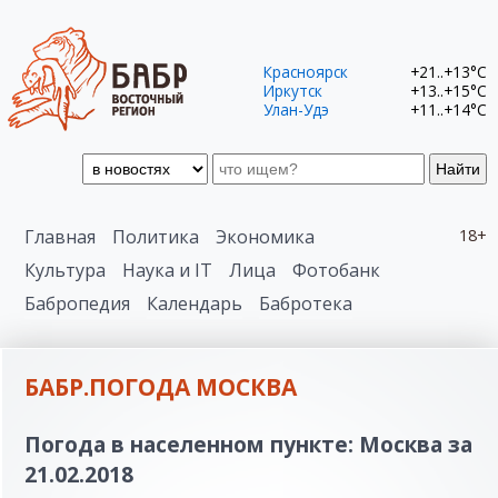
Красноярск
+21..+13°C
Иркутск
+13..+15°C
Улан-Удэ
+11..+14°C
Найти
Главная
Политика
Экономика
18+
Культура
Наука и IT
Лица
Фотобанк
Бабропедия
Календарь
Бабротека
БАБР.ПОГОДА МОСКВА
Погода в населенном пункте: Москва за
21.02.2018