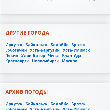
ДРУГИЕ ГОРОДА
Иркутск
Байкальск
Бодайбо
Братск
Ербогачен
Усть-Баргузин
Усть-Илимск
Пекин
Улан-Батор
Чита
Улан-Удэ
Красноярск
Новосибирск
Москва
АРХИВ ПОГОДЫ
Иркутск
Байкальск
Бодайбо
Братск
Ербогачен
Усть-Баргузин
Усть-Илимск