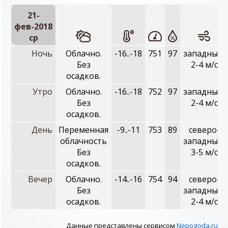
21-
фев-2018
ср
Ночь
Облачно.
-16..-18
751
97
западный,
Без
2-4 м/с
осадков.
Утро
Облачно.
-16..-18
752
97
западный,
Без
2-4 м/с
осадков.
День
Переменная
-9..-11
753
89
северо-
облачность
западный,
Без
3-5 м/с
осадков.
Вечер
Облачно.
-14..-16
754
94
северо-
Без
западный,
осадков.
2-4 м/с
Данные представлены сервисом
Nepogoda.ru