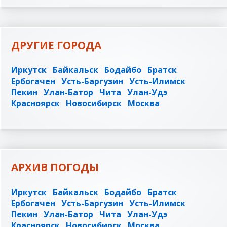
ДРУГИЕ ГОРОДА
Иркутск
Байкальск
Бодайбо
Братск
Ербогачен
Усть-Баргузин
Усть-Илимск
Пекин
Улан-Батор
Чита
Улан-Удэ
Красноярск
Новосибирск
Москва
АРХИВ ПОГОДЫ
Иркутск
Байкальск
Бодайбо
Братск
Ербогачен
Усть-Баргузин
Усть-Илимск
Пекин
Улан-Батор
Чита
Улан-Удэ
Красноярск
Новосибирск
Москва