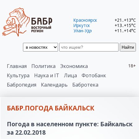
Красноярск
+21..+13°C
Иркутск
+13..+15°C
Улан-Удэ
+11..+14°C
Найти
Главная
Политика
Экономика
18+
Культура
Наука и IT
Лица
Фотобанк
Бабропедия
Календарь
Бабротека
БАБР.ПОГОДА БАЙКАЛЬСК
Погода в населенном пункте: Байкальск
за 22.02.2018