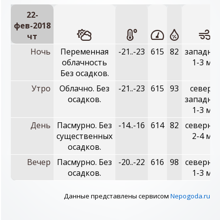
22-
фев-2018
чт
Ночь
Переменная
-21..-23
615
82
западны
облачность
1-3 м/с
Без осадков.
Утро
Облачно. Без
-21..-23
615
93
северо-
осадков.
западны
1-3 м/с
День
Пасмурно. Без
-14..-16
614
82
северны
существенных
2-4 м/с
осадков.
Вечер
Пасмурно. Без
-20..-22
616
98
северны
осадков.
1-3 м/с
Данные представлены сервисом
Nepogoda.ru