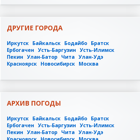
ДРУГИЕ ГОРОДА
Иркутск
Байкальск
Бодайбо
Братск
Ербогачен
Усть-Баргузин
Усть-Илимск
Пекин
Улан-Батор
Чита
Улан-Удэ
Красноярск
Новосибирск
Москва
АРХИВ ПОГОДЫ
Иркутск
Байкальск
Бодайбо
Братск
Ербогачен
Усть-Баргузин
Усть-Илимск
Пекин
Улан-Батор
Чита
Улан-Удэ
Красноярск
Новосибирск
Москва