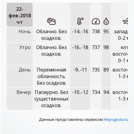
22-
фев-2018
чт
Ночь
Облачно. Без
-14..-16
738
95
западны
осадков.
0-2 м/с
Утро
Облачно. Без
-16..-18
737
98
юго-
осадков.
восточн
0-1 м/с
День
Переменная
-9..-11
735
89
восточн
облачность
1-3 м/с
Без осадков.
Вечер
Пасмурно. Без
-10..-12
734
94
восточн
существенных
1-3 м/с
осадков.
Данные представлены сервисом
Nepogoda.ru