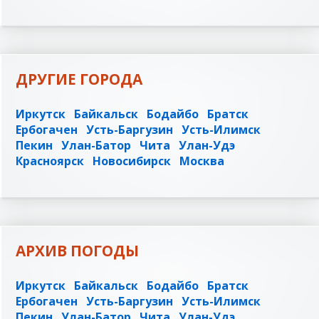
ДРУГИЕ ГОРОДА
Иркутск
Байкальск
Бодайбо
Братск
Ербогачен
Усть-Баргузин
Усть-Илимск
Пекин
Улан-Батор
Чита
Улан-Удэ
Красноярск
Новосибирск
Москва
АРХИВ ПОГОДЫ
Иркутск
Байкальск
Бодайбо
Братск
Ербогачен
Усть-Баргузин
Усть-Илимск
Пекин
Улан-Батор
Чита
Улан-Удэ