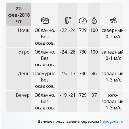
22-
фев-2018
чт
Ночь
Облачно.
-22..-24
729
100
северный,
Без
0-2 м/с
осадков.
Утро
Облачно.
-24..-26
730
100
западный,
Без
0-1 м/с
осадков.
День
Пасмурно.
-15..-17
730
86
западный,
Без
1-3 м/с
осадков.
Вечер
Облачно.
-19..-21
729
97
юго-
Без
западный,
осадков.
1-3 м/с
Данные представлены сервисом
Nepogoda.ru