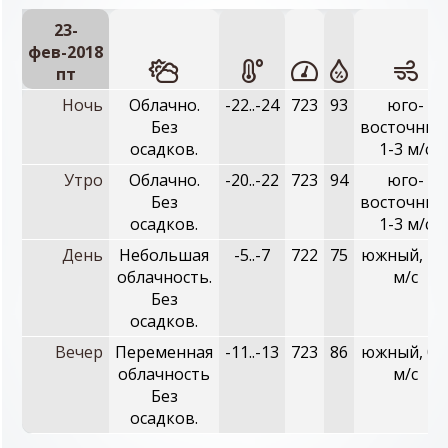
23-
фев-2018
пт
Ночь
Облачно.
-22..-24
723
93
юго-
Без
восточный
осадков.
1-3 м/с
Утро
Облачно.
-20..-22
723
94
юго-
Без
восточный
осадков.
1-3 м/с
День
Небольшая
-5..-7
722
75
южный, 1-
облачность.
м/с
Без
осадков.
Вечер
Переменная
-11..-13
723
86
южный, 0-
облачность
м/с
Без
осадков.