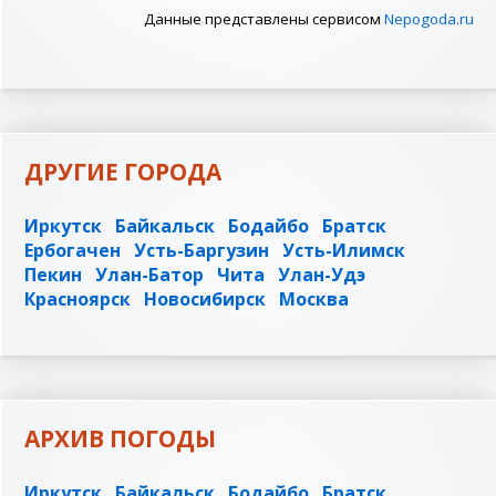
Данные представлены сервисом
Nepogoda.ru
ДРУГИЕ ГОРОДА
Иркутск
Байкальск
Бодайбо
Братск
Ербогачен
Усть-Баргузин
Усть-Илимск
Пекин
Улан-Батор
Чита
Улан-Удэ
Красноярск
Новосибирск
Москва
АРХИВ ПОГОДЫ
Иркутск
Байкальск
Бодайбо
Братск